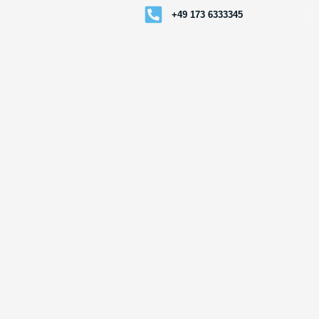
+49 173 6333345
gung
Dämmung
Kontakt